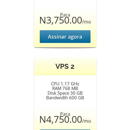
Para
N3,750.00
/mo
Assinar agora
VPS 2
CPU 1.17 GHz
RAM 768 MB
Disk Space 30 GB
Bandwidth 600 GB
Para
N4,750.00
/mo