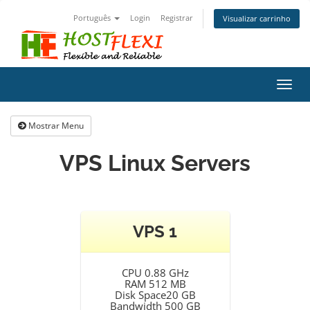
Português
Login
Registrar
Visualizar carrinho
Alter
nave
Mostrar Menu
VPS Linux Servers
VPS 1
CPU 0.88 GHz
RAM 512 MB
Disk Space20 GB
Bandwidth 500 GB