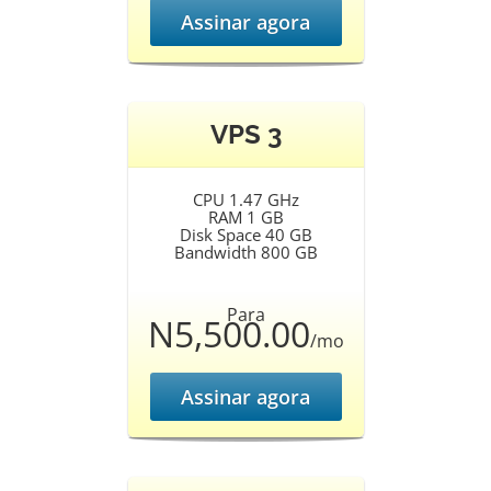
Assinar agora
VPS 3
CPU 1.47 GHz
RAM 1 GB
Disk Space 40 GB
Bandwidth 800 GB
Para
N5,500.00
/mo
Assinar agora