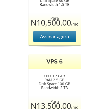
Disk Space 80 GB
Bandwidth 1.5 TB
Para
N10,500.00
/mo
Assinar agora
VPS 6
CPU 3.2 GHz
RAM 2.5 GB
Disk Space 100 GB
Bandwidth 2 TB
Para
N13,500.00
/mo