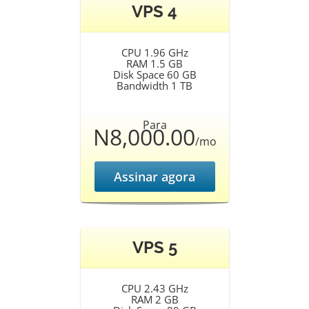
VPS 4
CPU 1.96 GHz
RAM 1.5 GB
Disk Space 60 GB
Bandwidth 1 TB
Para
N8,000.00
/mo
Assinar agora
VPS 5
CPU 2.43 GHz
RAM 2 GB