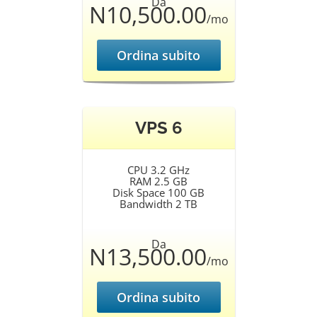
Da
N10,500.00
/mo
Ordina subito
VPS 6
CPU 3.2 GHz
RAM 2.5 GB
Disk Space 100 GB
Bandwidth 2 TB
Da
N13,500.00
/mo
Ordina subito