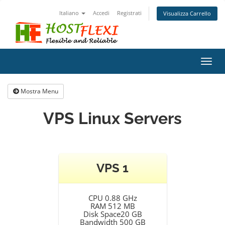
Italiano
Accedi
Registrati
Visualizza Carrello
Attiv
Navi
Mostra Menu
VPS Linux Servers
VPS 1
CPU 0.88 GHz
RAM 512 MB
Disk Space20 GB
Bandwidth 500 GB