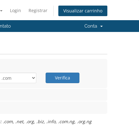
Login
Registrar
Visualizar carrinho
ntato
Conta
Verifica
com, .net, .org, .biz, .info, .com.ng, .org.ng