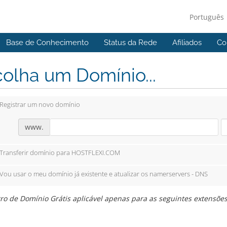
Português
Base de Conhecimento
Status da Rede
Afiliados
Co
olha um Domínio...
Registrar um novo domínio
www.
Transferir domínio para HOSTFLEXI.COM
Vou usar o meu domínio já existente e atualizar os namerservers - DNS
ro de Domínio Grátis aplicável apenas para as seguintes extensões: .