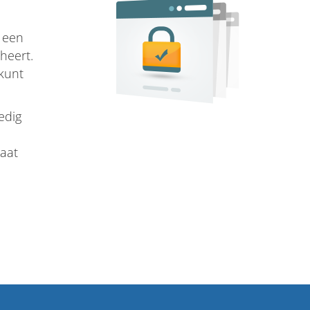
s een
heert.
kunt
edig
caat