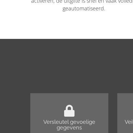
activeren, de uitgifte is snel en vaak volled
geautomatiseerd.
Versleutel gevoelige
Vei
gegevens