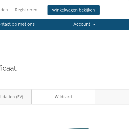
lden
Registreren
Winkelwagen bekijken
ntact op met ons
Account
icaat.
idation (EV)
Wildcard