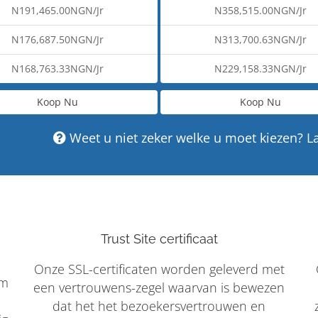
N191,465.00NGN/Jr
N358,515.00NGN/Jr
N176,687.50NGN/Jr
N313,700.63NGN/Jr
N168,763.33NGN/Jr
N229,158.33NGN/Jr
Koop Nu
Koop Nu
Weet u niet zeker welke u moet kiezen? L
Trust Site certificaat
Onze SSL-certificaten worden geleverd met
om
een vertrouwens-zegel waarvan is bewezen
dat het het bezoekersvertrouwen en