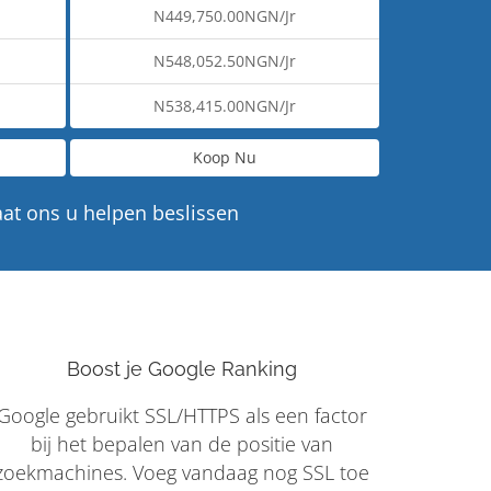
N449,750.00NGN/Jr
N548,052.50NGN/Jr
N538,415.00NGN/Jr
Koop Nu
aat ons u helpen beslissen
Boost je Google Ranking
Google gebruikt SSL/HTTPS als een factor
bij het bepalen van de positie van
zoekmachines. Voeg vandaag nog SSL toe