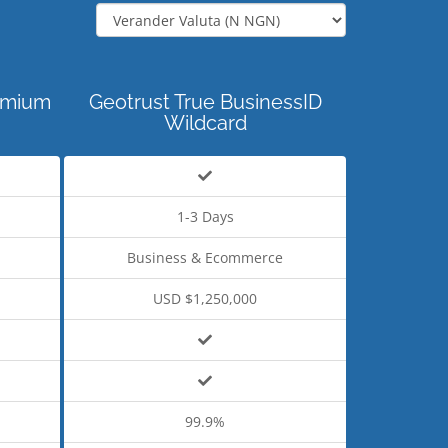
emium
Geotrust True BusinessID
Wildcard
1-3 Days
Business & Ecommerce
USD $1,250,000
99.9%