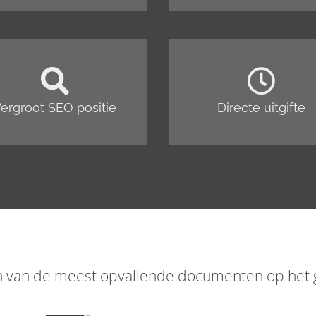
ergroot SEO positie
Directe uitgifte
en van de meest opvallende documenten op het g