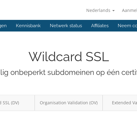
Nederlands
Aanme
gen
Kennisbank
Netwerk status
Affiliates
Neem co
Wildcard SSL
lig onbeperkt subdomeinen op één certif
 SSL (DV)
Organisation Validation (OV)
Extended Val