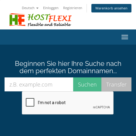
Deutsch
Einloggen
Registrieren
Warenkorb ansehen
Navig
ein-/
Beginnen Sie hier Ihre Suche nach
dem perfekten Domainnamen...