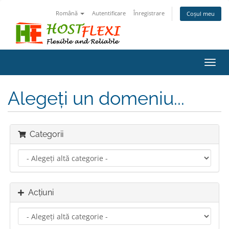
Română
Autentificare
Înregistrare
Coșul meu
Navi
Toggl
Alegeți un domeniu...
Categorii
Acțiuni